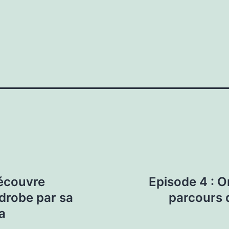
découvre
Episode 4 : On
rdrobe par sa
parcours 
a