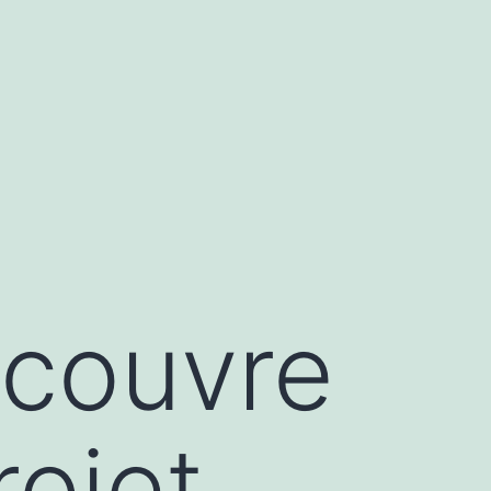
écouvre
ojet